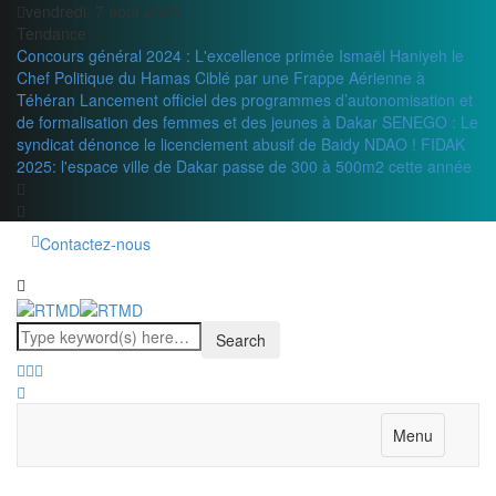
vendredi, 7 août 2026
Tendance
Concours général 2024 : L'excellence primée
Ismaël Haniyeh le
Chef Politique du Hamas Ciblé par une Frappe Aérienne à
Téhéran
Lancement officiel des programmes d’autonomisation et
de formalisation des femmes et des jeunes à Dakar
SENEGO : Le
syndicat dénonce le licenciement abusif de Baidy NDAO !
FIDAK
2025: l'espace ville de Dakar passe de 300 à 500m2 cette année
Contactez-nous
Menu