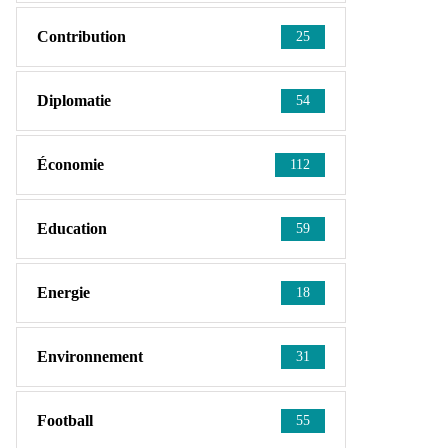
Contribution
25
Diplomatie
54
Économie
112
Education
59
Energie
18
Environnement
31
Football
55