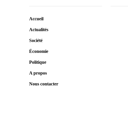
Accueil
Actualités
Société
Économie
Assembl
un nouv
Politique
défis de
A propos
Sénégal
6 août 
Nous contacter
Tivaoua
nationa
Sy démar
6 août 