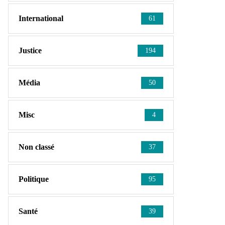
International
61
Justice
194
Média
50
Misc
4
Non classé
37
Politique
95
Santé
39