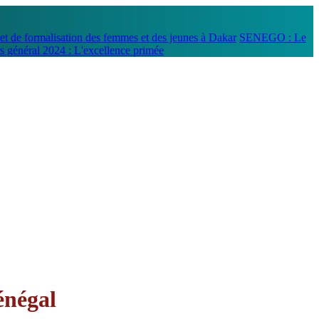
t de formalisation des femmes et des jeunes à Dakar
SENEGO : Le
 général 2024 : L'excellence primée
énégal