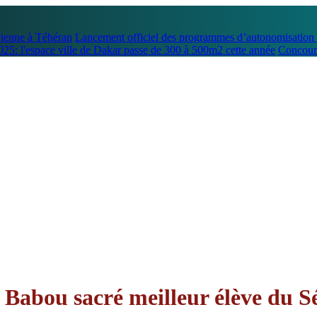
rienne à Téhéran
Lancement officiel des programmes d’autonomisation e
5: l'espace ville de Dakar passe de 300 à 500m2 cette année
Concours
Babou sacré meilleur élève du S