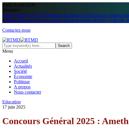
jeudi, 6 août 2026
Tendance
Ismaël Haniyeh le Chef Politique du Hamas Ciblé par une Frappe Aé
syndicat dénonce le licenciement abusif de Baidy NDAO !
FIDAK 202
Contactez-nous
Menu
Accueil
Actualités
Société
Économie
Politique
A propos
Nous contacter
Education
17 juin 2025
Concours Général 2025 : Ameth 