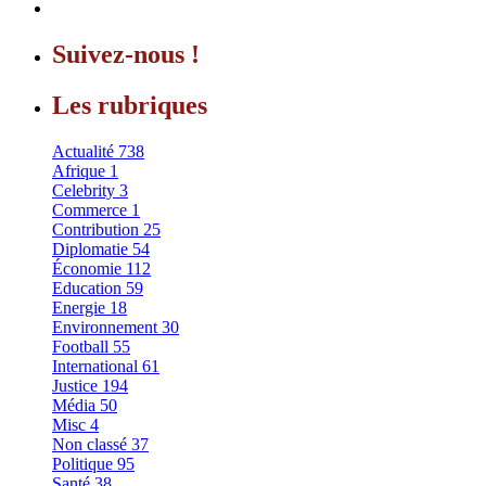
Suivez-nous !
Les rubriques
Actualité
738
Afrique
1
Celebrity
3
Commerce
1
Contribution
25
Diplomatie
54
Économie
112
Education
59
Energie
18
Environnement
30
Football
55
International
61
Justice
194
Média
50
Misc
4
Non classé
37
Politique
95
Santé
38