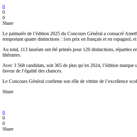
0
0
0
Share
Le palmarès de l’édition 2025 du Concours Général a consacré Ameth B
remportant quatre distinctions : 1ers prix en français et en espagnol, 
Au total, 113 lauréats ont été primés pour 120 distinctions, réparties e
littéraires.
Avec 3 568 candidats, soit 365 de plus qu’en 2024, l’édition marque un
faveur de l’égalité des chances.
Le Concours Général confirme son rôle de vitrine de l’excellence scola
Share
0
0
0
Share