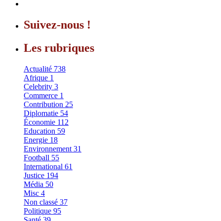
Suivez-nous !
Les rubriques
Actualité
738
Afrique
1
Celebrity
3
Commerce
1
Contribution
25
Diplomatie
54
Économie
112
Education
59
Energie
18
Environnement
31
Football
55
International
61
Justice
194
Média
50
Misc
4
Non classé
37
Politique
95
Santé
39