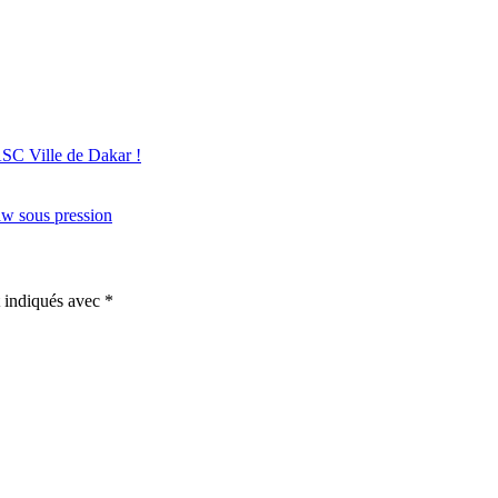
ASC Ville de Dakar !
aw sous pression
t indiqués avec
*