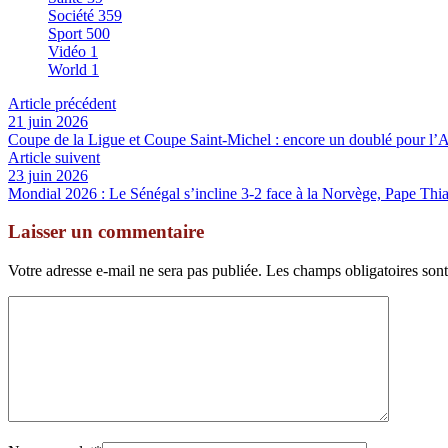
Société
359
Sport
500
Vidéo
1
World
1
Article précédent
21 juin 2026
‎Coupe de la Ligue et Coupe Saint-Michel : encore un doublé pour l’
Article suivent
23 juin 2026
Mondial 2026 : Le Sénégal s’incline 3-2 face à la Norvège, Pape Thi
Laisser un commentaire
Votre adresse e-mail ne sera pas publiée.
Les champs obligatoires son