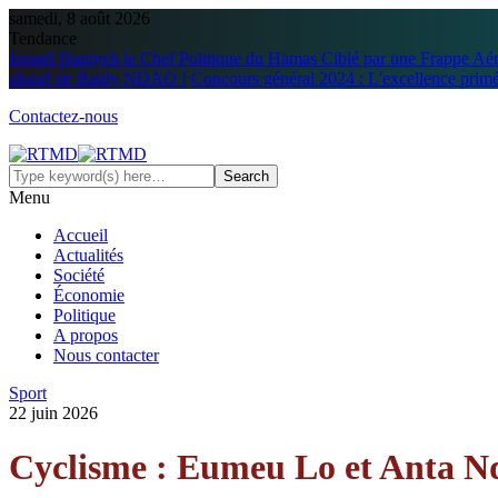
samedi, 8 août 2026
Tendance
Ismaël Haniyeh le Chef Politique du Hamas Ciblé par une Frappe Aé
abusif de Baidy NDAO !
Concours général 2024 : L'excellence prim
Contactez-nous
Menu
Accueil
Actualités
Société
Économie
Politique
A propos
Nous contacter
Sport
22 juin 2026
Cyclisme : Eumeu Lo et Anta Ndi