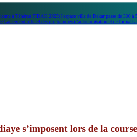
rienne à Téhéran
FIDAK 2025: l'espace ville de Dakar passe de 300 à 
ée
Lancement officiel des programmes d’autonomisation et de formalisa
aye s’imposent lors de la cours