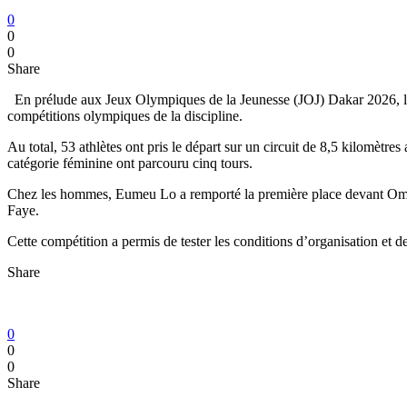
0
0
0
Share
En prélude aux Jeux Olympiques de la Jeunesse (JOJ) Dakar 2026, le 
compétitions olympiques de la discipline.
Au total, 53 athlètes ont pris le départ sur un circuit de 8,5 kilomètr
catégorie féminine ont parcouru cinq tours.
Chez les hommes, Eumeu Lo a remporté la première place devant Oma
Faye.
Cette compétition a permis de tester les conditions d’organisation et 
Share
0
0
0
Share