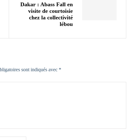
Dakar : Abass Fall en
visite de courtoisie
chez la collectivité
lébou
ligatoires sont indiqués avec
*