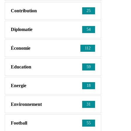
Contribution
25
Diplomatie
54
Économie
112
Education
59
Energie
18
Environnement
31
Football
55