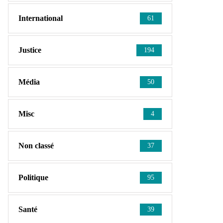
International
61
Justice
194
Média
50
Misc
4
Non classé
37
Politique
95
Santé
39