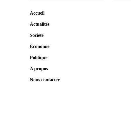
Accueil
Actualités
Société
Économie
Assembl
un nouv
Politique
défis de
A propos
Sénégal
6 août 
Nous contacter
Tivaoua
nationa
Sy démar
6 août 