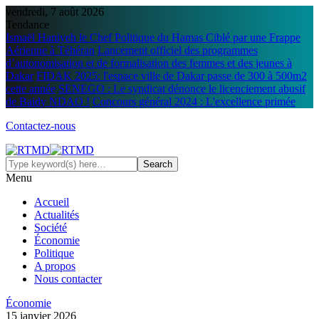
vendredi, 7 août 2026
Tendance
Ismaël Haniyeh le Chef Politique du Hamas Ciblé par une Frappe
Aérienne à Téhéran
Lancement officiel des programmes
d’autonomisation et de formalisation des femmes et des jeunes à
Dakar
FIDAK 2025: l'espace ville de Dakar passe de 300 à 500m2
cette année
SENEGO : Le syndicat dénonce le licenciement abusif
de Baidy NDAO !
Concours général 2024 : L'excellence primée
Contactez-nous
Menu
Accueil
Actualités
Société
Économie
Politique
A propos
Nous contacter
Économie
15 janvier 2026