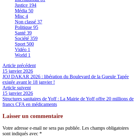
Justice
194
Média
50
Misc
4
Non classé
37
Politique
95
Santé
39
Société
359
Sport
500
Vidéo
1
World
1
Article précédent
15 janvier 2026
JOJ DAKAR 2026 : libération du Boulevard de la Gueule Tapée
exigée avant le 18 janvier !
Article suivent
15 janvier 2026
Structures sanitaires de Yoff : La Mairie de Yoff offre 20 millions de
francs CFA en médicaments
Laisser un commentaire
Votre adresse e-mail ne sera pas publiée.
Les champs obligatoires
sont indiqués avec
*