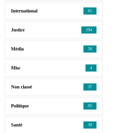
International
61
Justice
194
Média
50
Misc
4
Non classé
37
Politique
95
Santé
39