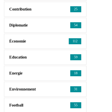
Contribution
25
Diplomatie
54
Économie
112
Education
59
Energie
18
Environnement
31
Football
55