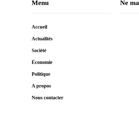
Menu
Ne ma
Accueil
Actualités
Société
Économie
Assembl
un nouv
Politique
défis de
A propos
Sénégal
6 août 
Nous contacter
Tivaoua
nationa
Sy démar