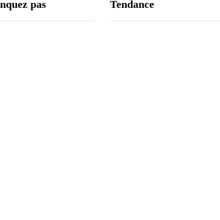
nquez pas
Tendance
ée générale du CRU :
eau cap pour relever les
 l'urbanisation au
2026
ne : le Centre hospitalier
l Seydi El Hadji Malick
re ses activités lundi !