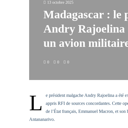
13 octobre 2025
Madagascar : le 
Andry Rajoelina e
un avion militair
0
0
0
L
e président malgache Andry Rajoelina a été exf
appris RFI de sources concordantes. Cette opér
de l’État français, Emmanuel Macron, et son 
Antananarivo.