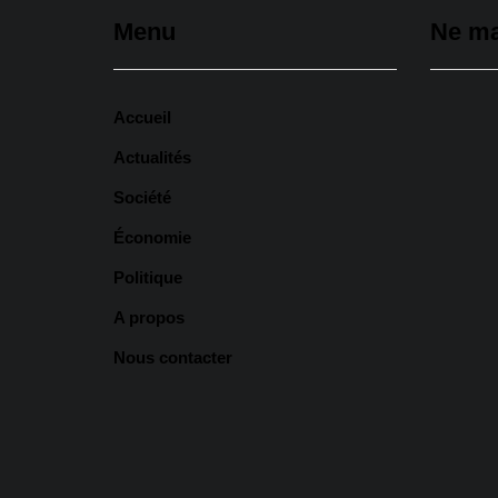
Menu
Ne m
Accueil
Actualités
Société
Économie
Tivaoua
Politique
hospita
Hadji 
A propos
activit
Nous contacter
6 août
‎Abass
Dakar s