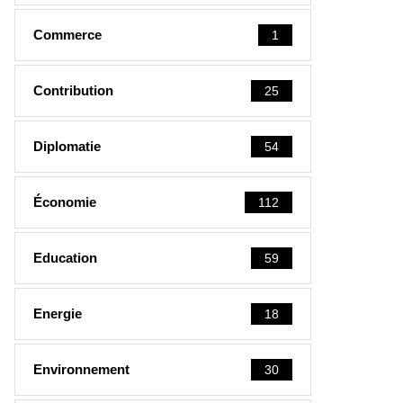
Commerce
1
Contribution
25
Diplomatie
54
Économie
112
Education
59
Energie
18
Environnement
30