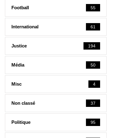
Football
55
International
61
Justice
194
Média
50
Misc
4
Non classé
37
Politique
95