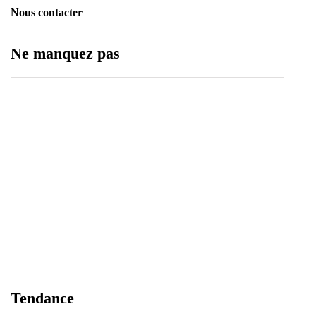
Nous contacter
Ne manquez pas
Assemblée générale du CRU : un nouveau cap
pour relever les défis de l'urbanisation au Sénégal
6 août 2026
Tivaouane : le Centre hospitalier national Seydi
Tendance
El Hadji Malick Sy démarre ses activités lundi !