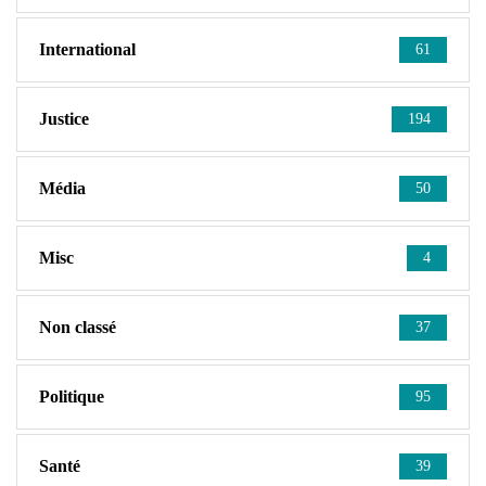
International
61
Justice
194
Média
50
Misc
4
Non classé
37
Politique
95
Santé
39