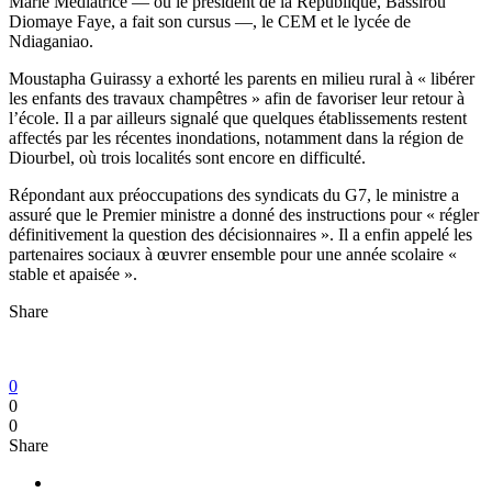
Marie Médiatrice — où le président de la République, Bassirou
Diomaye Faye, a fait son cursus —, le CEM et le lycée de
Ndiaganiao.
Moustapha Guirassy a exhorté les parents en milieu rural à « libérer
les enfants des travaux champêtres » afin de favoriser leur retour à
l’école. Il a par ailleurs signalé que quelques établissements restent
affectés par les récentes inondations, notamment dans la région de
Diourbel, où trois localités sont encore en difficulté.
Répondant aux préoccupations des syndicats du G7, le ministre a
assuré que le Premier ministre a donné des instructions pour « régler
définitivement la question des décisionnaires ». Il a enfin appelé les
partenaires sociaux à œuvrer ensemble pour une année scolaire «
stable et apaisée ».
Share
0
0
0
Share