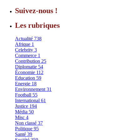
Suivez-nous !
Les rubriques
Actualité
738
Afrique
1
Celebrity
3
Commerce
1
Contribution
25
Diplomatie
54
Économie
112
Education
59
Energie
18
Environnement
31
Football
55
International
61
Justice
194
Média
50
Misc
4
Non classé
37
Politique
95
Santé
39
Société
359