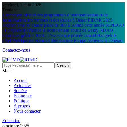
vendredi, 7 août 2026
Tendance
Lancement officiel des programmes d’autonomisation et de
formalisation des femmes et des jeunes à Dakar
FIDAK 2025:
l'espace ville de Dakar passe de 300 à 500m2 cette année
SENEGO
: Le syndicat dénonce le licenciement abusif de Baidy NDAO !
Concours général 2024 : L'excellence primée
Ismaël Haniyeh le
Chef Politique du Hamas Ciblé par une Frappe Aérienne à Téhéran
Contactez-nous
Menu
Accueil
Actualités
Société
Économie
Politique
A propos
Nous contacter
Education
8 octobre 2025