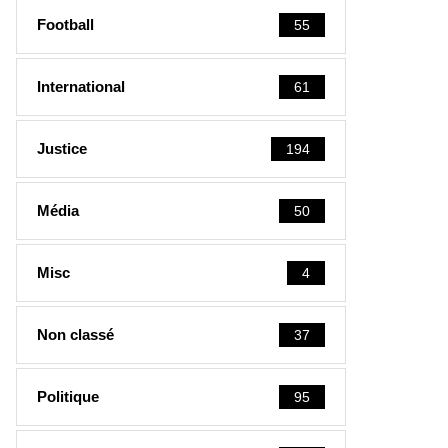
Football
55
International
61
Justice
194
Média
50
Misc
4
Non classé
37
Politique
95