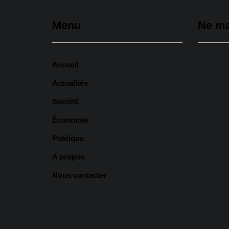
Menu
Ne m
Accueil
Actualités
Société
Économie
Assemb
Politique
: un n
relever
A propos
l'urban
Nous contacter
6 août
Tivaoua