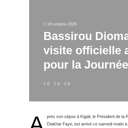
19 octobre 2025
Bassirou Dioma
visite officiell
pour la Journé
0
0
0
A
près son séjour à Kigali, le Président de 
Diakhar Faye, est arrivé ce samedi matin à Na