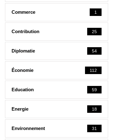
Commerce
1
Contribution
25
Diplomatie
54
Économie
112
Education
59
Energie
18
Environnement
31