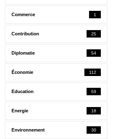
Commerce
1
Contribution
25
Diplomatie
54
Économie
112
Education
59
Energie
18
Environnement
30