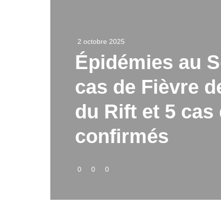
2 octobre 2025
Épidémies au S
cas de Fièvre de
du Rift et 5 ca
confirmés
0
0
0