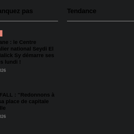
anquez pas
Tendance
ne : le Centre
lier national Seydi El
Malick Sy démarre ses
és lundi !
026
 FALL : "Redonnons à
a place de capitale
lle
026