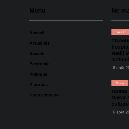
Menu
Ne m
Accueil
SANTÉ
Tivaoua
Actualités
hospita
Hadji 
Société
activit
Économie
6 août 2
Politique
MISC
A propos
‎Abass
Nous contacter
Dakar s
culture
6 août 2