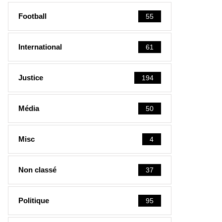
Football
55
International
61
Justice
194
Média
50
Misc
4
Non classé
37
Politique
95