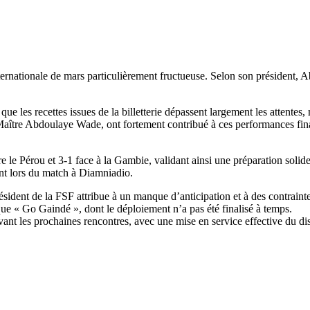
internationale de mars particulièrement fructueuse. Selon son président,
que les recettes issues de la billetterie dépassent largement les attente
 Maître Abdoulaye Wade, ont fortement contribué à ces performances fi
ntre le Pérou et 3-1 face à la Gambie, validant ainsi une préparation so
ent lors du match à Diamniadio.
ident de la FSF attribue à un manque d’anticipation et à des contraintes
ue « Go Gaindé », dont le déploiement n’a pas été finalisé à temps.
t les prochaines rencontres, avec une mise en service effective du dispo