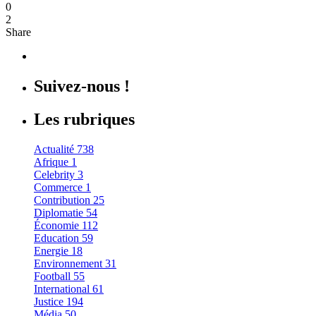
0
2
Share
Suivez-nous !
Les rubriques
Actualité
738
Afrique
1
Celebrity
3
Commerce
1
Contribution
25
Diplomatie
54
Économie
112
Education
59
Energie
18
Environnement
31
Football
55
International
61
Justice
194
Média
50