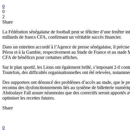
0
0
2
Share
La Fédération sénégalaise de football peut se féliciter d’une fenêtre 
milliards de francs CFA, confirmant un véritable succès financier.
Dans un entretien accordé à l’Agence de presse sénégalaise, il précise 
Pérou et à la Gambie, respectivement au Stade de France et au stade
CFA de bénéfices pour certaines affiches.
Sur le plan sportif, les Lions ont également brillé, s’imposant 2-0 co
Toutefois, des difficultés organisationnelles ont été relevées, notamm
Des supporters ont dénoncé des problèmes d’accès au stade, que le prés
reconnu des dysfonctionnements liés au système de billetterie numériq
Abdoulaye Fall assure néanmoins que des correctifs seront apportés avan
optimiser les recettes futures.
Share
0