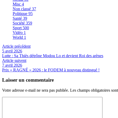
Misc
4
Non classé
37
Politique
95
Santé
39
Société
359
Sport
500
Vidéo
1
World
1
Article précédent
5 avril 2026
Lutte : Sa Thiès détrône Modou Lo et devient Roi des arènes
Article suivent
7 avril 2026
Prix « RAGNÉ » 2026 : le FODEM à nouveau distingué !
Laisser un commentaire
Votre adresse e-mail ne sera pas publiée.
Les champs obligatoires son