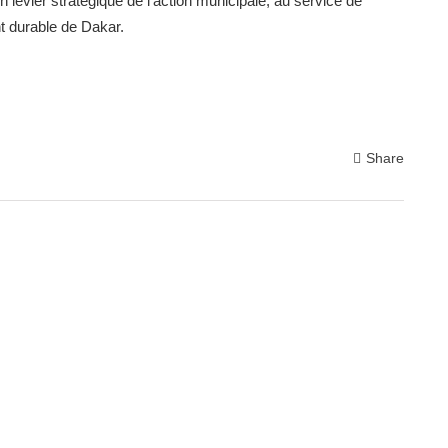
evier stratégique de l’action municipale, au service de
t durable de Dakar.
Share