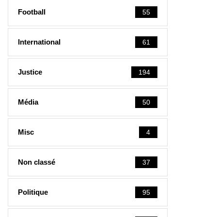
Football
55
International
61
Justice
194
Média
50
Misc
4
Non classé
37
Politique
95