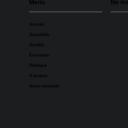
Menu
Ne m
Accueil
Actualités
Société
Économie
Assemb
Politique
: un n
relever
A propos
l'urban
Nous contacter
6 août
Tivaoua
hospita
Hadji 