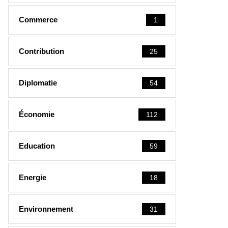
Commerce
1
Contribution
25
Diplomatie
54
Économie
112
Education
59
Energie
18
Environnement
31