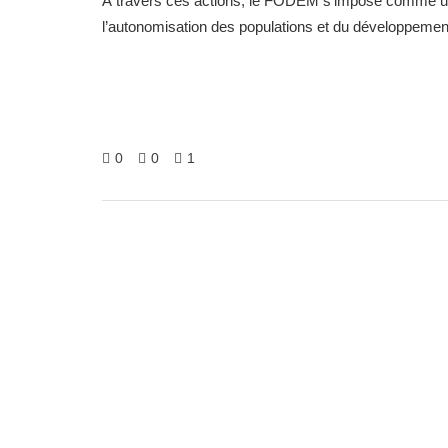
À travers ces actions, le FODEM s’impose comme un l
l’autonomisation des populations et du développemen
0
0
1