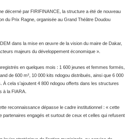
inine décerné par FIRIFINANCE, la structure a été de nouveau
ition du Prix Ragne, organisée au Grand Théâtre Doudou
FODEM dans la mise en œuvre de la vision du maire de Dakar,
es acteurs majeurs du développement économique ».
enregistrés en quelques mois : 1 600 jeunes et femmes formés,
tand de 600 m², 10 000 kits ndogou distribués, ainsi que 6 000
 À cela s’ajoutent 4 800 ndogou offerts dans les structures
s à la FIARA.
e reconnaissance dépasse le cadre institutionnel : « cette
de partenaires engagés et surtout de ceux et celles qui refusent