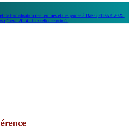
t de formalisation des femmes et des jeunes à Dakar
FIDAK 2025:
s général 2024 : L'excellence primée
vérence