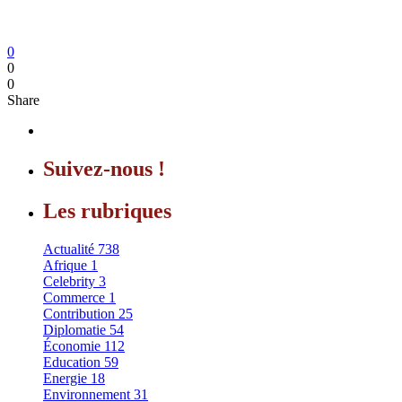
0
0
0
Share
Suivez-nous !
Les rubriques
Actualité
738
Afrique
1
Celebrity
3
Commerce
1
Contribution
25
Diplomatie
54
Économie
112
Education
59
Energie
18
Environnement
31