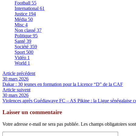
Football
55
International
61
Justice
194
Média
50
Misc
4
Non classé
37
Politique
95
Santé
39
Société
359
Sport
500
Vidéo
1
World
1
Article précédent
30 mars 2026
Dakar : 30 jeunes en formation pour la Licence “D” de la CAF
Article suivent
30 mars 2026
Violences après Guédiawaye FC – AS Pikine : la Ligue sénégalaise
Laisser un commentaire
Votre adresse e-mail ne sera pas publiée.
Les champs obligatoires son