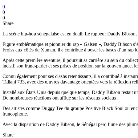
0
0
0
Share
La scène hip-hop sénégalaise est en deuil. Le rappeur Daddy Bibson,
Figure emblématique et pionnier du rap « Galsen », Daddy Bibson s’
Froiss aux côtés de Xuman, il a contribué à poser les bases d’un rap lo
Après cette première aventure, il poursuit sa carrière au sein du coll
incisif, son franc-parler et ses prises de position sur la gouvernance, 
Connu également pour ses clashs retentissants, il a contribué à instaur
Tidiani 733, avec des œuvres davantage orientées vers la réflexion reli
Installé aux États-Unis depuis quelque temps, Daddy Bibson restait une 
De nombreuses réactions ont afflué sur les réseaux sociaux.
Des artistes comme Duggy Tee du groupe Positive Black Soul ou encore D
francophone.
Avec la disparition de Daddy Bibson, le Sénégal perd l’une des plumes
Share