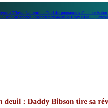
rienne à Téhéran
Lancement officiel des programmes d’autonomisation e
e syndicat dénonce le licenciement abusif de Baidy NDAO !
Concour
n deuil : Daddy Bibson tire sa ré