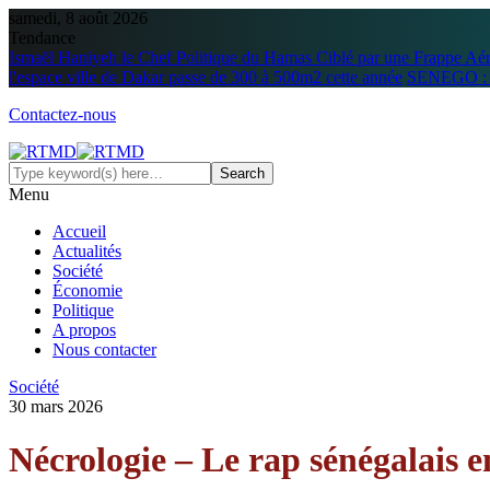
samedi, 8 août 2026
Tendance
Ismaël Haniyeh le Chef Politique du Hamas Ciblé par une Frappe Aé
l'espace ville de Dakar passe de 300 à 500m2 cette année
SENEGO : L
Contactez-nous
Menu
Accueil
Actualités
Société
Économie
Politique
A propos
Nous contacter
Société
30 mars 2026
Nécrologie – Le rap sénégalais e