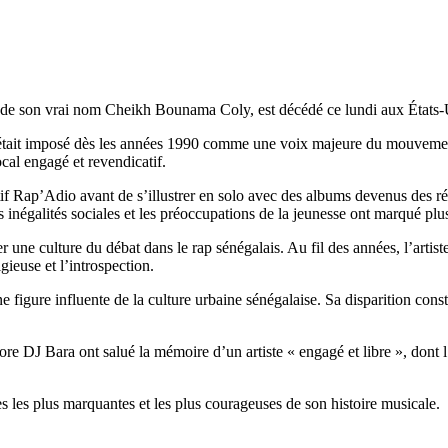
 de son vrai nom Cheikh Bounama Coly, est décédé ce lundi aux États-Un
était imposé dès les années 1990 comme une voix majeure du mouvement
cal engagé et revendicatif.
ectif Rap’Adio avant de s’illustrer en solo avec des albums devenus des 
les inégalités sociales et les préoccupations de la jeunesse ont marqué plu
er une culture du débat dans le rap sénégalais. Au fil des années, l’arti
gieuse et l’introspection.
figure influente de la culture urbaine sénégalaise. Sa disparition const
J Bara ont salué la mémoire d’un artiste « engagé et libre », dont l’hé
 les plus marquantes et les plus courageuses de son histoire musicale.