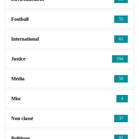
Football
55
International
61
Justice
194
Média
50
Misc
4
Non classé
37
Politique
95