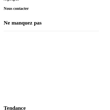
Nous contacter
Ne manquez pas
Assemblée générale du CRU : un nouveau cap
pour relever les défis de l'urbanisation au Sénégal
6 août 2026
Tivaouane : le Centre hospitalier national Seydi
Tendance