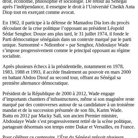
droit, économie, philosophie et sociologie. De retour au Sénégal
après l’indépendance, il enseigne le droit à l’Université Cheikh Anta
Diop tout en exerçant comme avocat.
En 1962, il participe à la défense de Mamadou Dia lors du procès
découlant de la crise politique l’opposant au président Léopold
Sédar Senghor. Douze ans plus tard, le 31 juillet 1974, il fonde le
Parti démocratique sénégalais dans un contexte marqué par le parti
unique. Surnommé « Ndiombor » par Senghor, Abdoulaye Wade
s’impose progressivement comme le principal opposant au régime
socialiste.
Après plusieurs échecs à la présidentielle, notamment en 1978,
1983, 1988 et 1993, il accède finalement au pouvoir en mars 2000
en battant Abdou Diouf au second tour, offrant au Sénégal sa
première alternance démocratique.
Président de la République de 2000 à 2012, Wade engage
d’importants chantiers d’infrastructures, même si son magistère reste
marqué par des controverses autour de sa candidature à un troisième
mandat et de la succession présumée de son fils, Karim Wade.
Battu en 2012 par Macky Sall, son ancien Premier ministre,
Abdoulaye Wade s’est progressivement retiré de la scène politique,
partageant désormais son temps entre Dakar et Versailles, en France.
Pour célébrer ce centenaire, l’État du Sénégal prévoit plusieurs