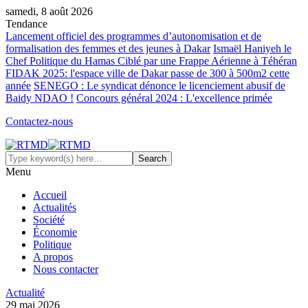
samedi, 8 août 2026
Tendance
Lancement officiel des programmes d’autonomisation et de
formalisation des femmes et des jeunes à Dakar
Ismaël Haniyeh le
Chef Politique du Hamas Ciblé par une Frappe Aérienne à Téhéran
FIDAK 2025: l'espace ville de Dakar passe de 300 à 500m2 cette
année
SENEGO : Le syndicat dénonce le licenciement abusif de
Baidy NDAO !
Concours général 2024 : L'excellence primée
Contactez-nous
Menu
Accueil
Actualités
Société
Économie
Politique
A propos
Nous contacter
Actualité
29 mai 2026