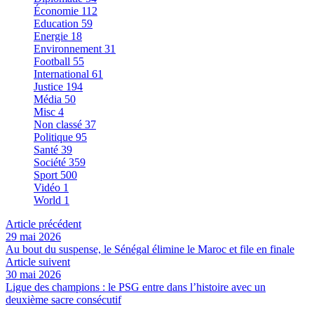
Économie
112
Education
59
Energie
18
Environnement
31
Football
55
International
61
Justice
194
Média
50
Misc
4
Non classé
37
Politique
95
Santé
39
Société
359
Sport
500
Vidéo
1
World
1
Article précédent
29 mai 2026
Au bout du suspense, le Sénégal élimine le Maroc et file en finale
Article suivent
30 mai 2026
Ligue des champions : le PSG entre dans l’histoire avec un
deuxième sacre consécutif