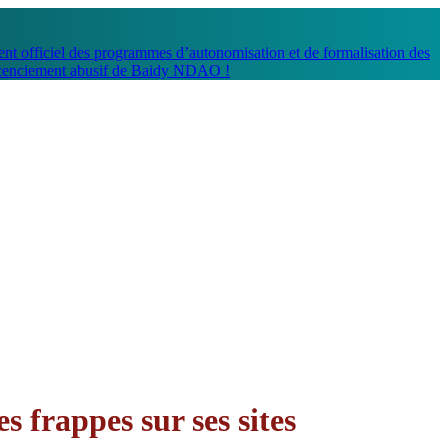
t officiel des programmes d’autonomisation et de formalisation des
cenciement abusif de Baidy NDAO !
 frappes sur ses sites