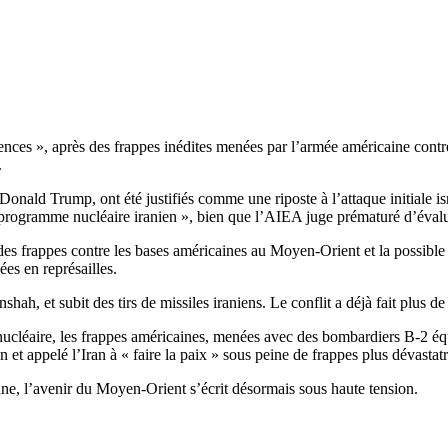
ences », après des frappes inédites menées par l’armée américaine contr
.
nald Trump, ont été justifiés comme une riposte à l’attaque initiale isr
programme nucléaire iranien », bien que l’AIEA juge prématuré d’évalu
 des frappes contre les bases américaines au Moyen-Orient et la possibl
ées en représailles.
ah, et subit des tirs de missiles iraniens. Le conflit a déjà fait plus de
me nucléaire, les frappes américaines, menées avec des bombardiers B-
appelé l’Iran à « faire la paix » sous peine de frappes plus dévastatr
nne, l’avenir du Moyen-Orient s’écrit désormais sous haute tension.