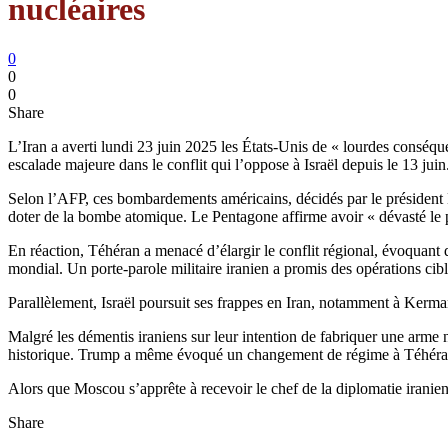
nucléaires
0
0
0
Share
L’Iran a averti lundi 23 juin 2025 les États-Unis de « lourdes conséqu
escalade majeure dans le conflit qui l’oppose à Israël depuis le 13 juin
Selon l’AFP, ces bombardements américains, décidés par le président Do
doter de la bombe atomique. Le Pentagone affirme avoir « dévasté le 
En réaction, Téhéran a menacé d’élargir le conflit régional, évoquant
mondial. Un porte-parole militaire iranien a promis des opérations cibl
Parallèlement, Israël poursuit ses frappes en Iran, notamment à Kermansh
Malgré les démentis iraniens sur leur intention de fabriquer une ar
historique. Trump a même évoqué un changement de régime à Téhéran et 
Alors que Moscou s’apprête à recevoir le chef de la diplomatie iranie
Share