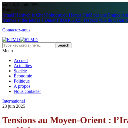
samedi, 8 août 2026
Tendance
Ismaël Haniyeh le Chef Politique du Hamas Ciblé par une Frappe Aé
femmes et des jeunes à Dakar
FIDAK 2025: l'espace ville de Dakar p
Contactez-nous
Menu
Accueil
Actualités
Société
Économie
Politique
A propos
Nous contacter
International
23 juin 2025
Tensions au Moyen-Orient : l’Ira