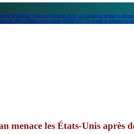
rienne à Téhéran
Concours général 2024 : L'excellence primée
Lancemen
asse de 300 à 500m2 cette année
SENEGO : Le syndicat dénonce le li
n menace les États-Unis après des